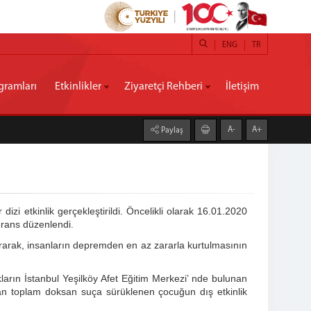
ENG
TR
gramları
Etkinlikler
Ziyaretçi Rehberi
İletişim
A-
A+
Paylaş
izi etkinlik gerçekleştirildi. Öncelikli olarak 16.01.2020
erans düzenlendi.
ırarak, insanların depremden en az zararla kurtulmasının
rın İstanbul Yeşilköy Afet Eğitim Merkezi’ nde bulunan
an toplam doksan suça sürüklenen çocuğun dış etkinlik