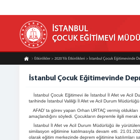
İSTANBUL
ÇOCUK EĞİTİMEVİ MÜD
Etkinlikler > 2020 Yılı Etkinlikleri > İstanbul Çocuk Eğitimevinde 
İstanbul Çocuk Eğitimevinde Depr
İstanbul Çocuk Eğitimevi ile İstanbul İl Afet ve Acil Dur
tarihinde İstanbul Valiliği İl Afet ve Acil Durum Müdür
AFAD’ ta görev yapan Orhan URTAÇ vermiş oldukları konfe
amaçlandığını söyledi. Çocukların depremle ilgili merak e
İstanbul İl Afet ve Acil Durum Müdürlüğü ile yürütüle
similasyon eğitimine katılmasıyla devam etti. 21.01.
olarak eğitim merkezinde deprem eğitimine katılımları s