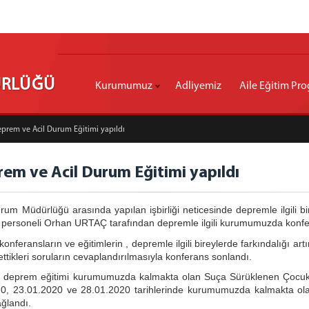
ÜRLÜĞÜ
Kurumumuz
Adliyemiz
Aile Eğitim Pro
Deprem ve Acil Durum Eğitimi yapıldı
em ve Acil Durum Eğitimi yapıldı
um Müdürlüğü arasında yapılan işbirliği neticesinde depremle ilgili bir d
lüğü personeli Orhan URTAÇ tarafından depremle ilgili kurumumuzda konf
ransların ve eğitimlerin , depremle ilgili bireylerde farkındalığı art
ttikleri soruların cevaplandırılmasıyla konferans sonlandı.
n deprem eğitimi kurumumuzda kalmakta olan Suça Sürüklenen Çocukla
2020, 23.01.2020 ve 28.01.2020 tarihlerinde kurumumuzda kalmakta ol
ağlandı.